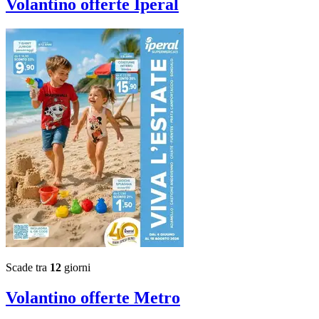
Volantino
offerte Iperal
Scade tra
12
giorni
Volantino
offerte Metro