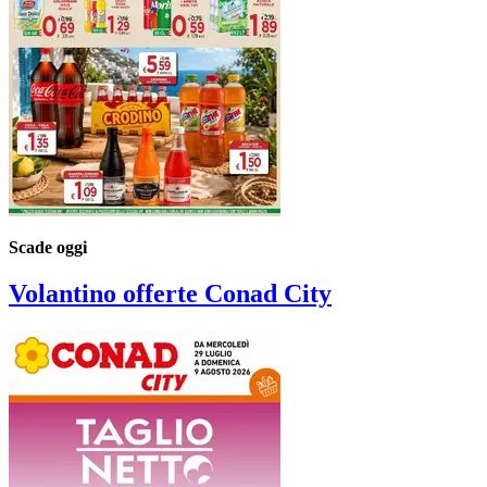
Scade oggi
Volantino
offerte Conad City