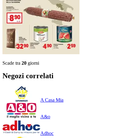
Scade tra
20
giorni
Negozi correlati
A Casa Mia
A&o
Adhoc