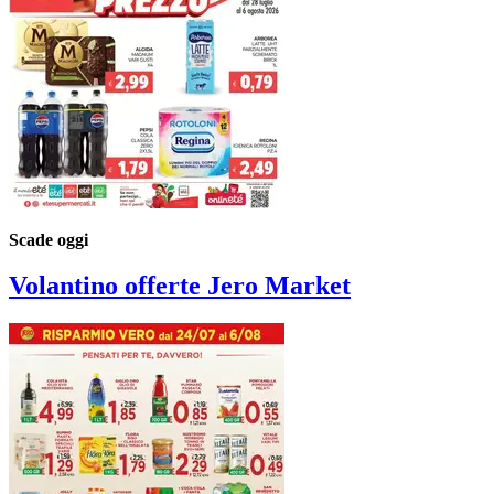
Scade oggi
Volantino
offerte Jero Market