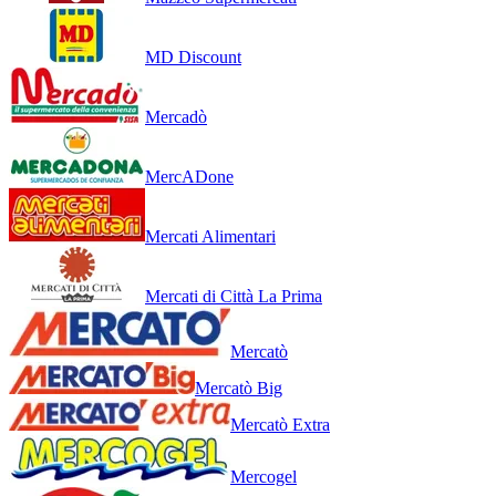
MD Discount
Mercadò
MercADone
Mercati Alimentari
Mercati di Città La Prima
Mercatò
Mercatò Big
Mercatò Extra
Mercogel