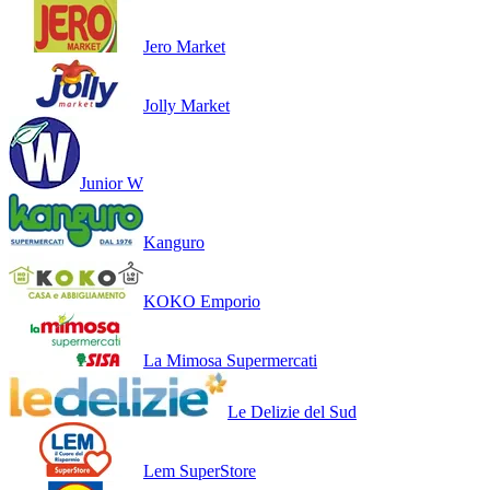
Jero Market
Jolly Market
Junior W
Kanguro
KOKO Emporio
La Mimosa Supermercati
Le Delizie del Sud
Lem SuperStore