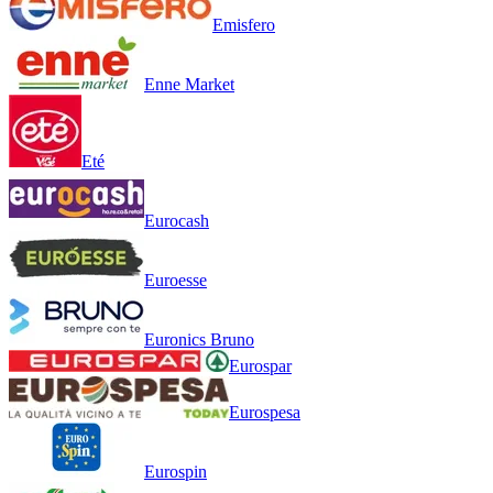
Emisfero
Enne Market
Eté
Eurocash
Euroesse
Euronics Bruno
Eurospar
Eurospesa
Eurospin