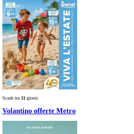
Scade tra
11
giorni
Volantino
offerte Metro