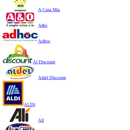
A Casa Mia
A&o
Adhoc
Al Discount
Aldel Discount
ALDI
Alì