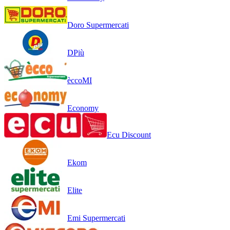
Doro Supermercati
DPiù
èccoMI
Economy
Ecu Discount
Ekom
Elite
Emi Supermercati