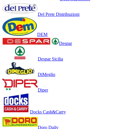
Del Prete Distribuzioni
DEM
Despar
Despar Sicilia
DiMeglio
Diper
Docks Cash&Carry
Doro Daily