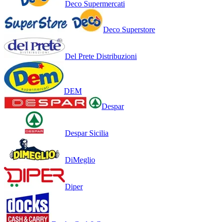
Deco Supermercati
Deco Superstore
Del Prete Distribuzioni
DEM
Despar
Despar Sicilia
DiMeglio
Diper