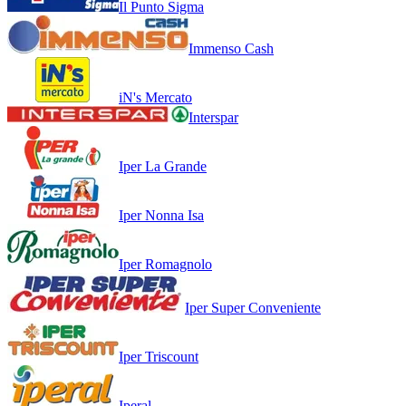
Il Punto Sigma
Immenso Cash
iN's Mercato
Interspar
Iper La Grande
Iper Nonna Isa
Iper Romagnolo
Iper Super Conveniente
Iper Triscount
Iperal