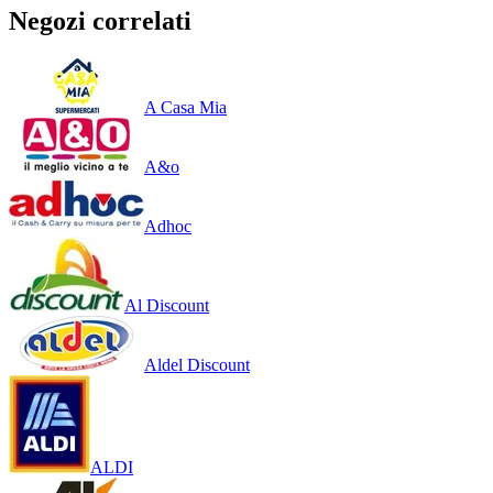
Negozi correlati
A Casa Mia
A&o
Adhoc
Al Discount
Aldel Discount
ALDI