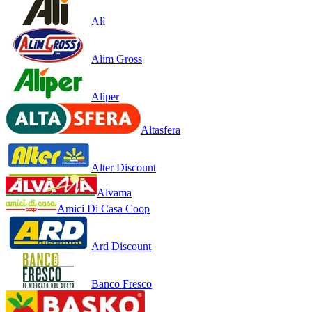
Alì
Alim Gross
Aliper
Altasfera
Alter Discount
Alvama
Amici Di Casa Coop
Ard Discount
Banco Fresco