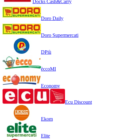
Docks Cash&Carry
Doro Daily
Doro Supermercati
DPiù
èccoMI
Economy
Ecu Discount
Ekom
Elite