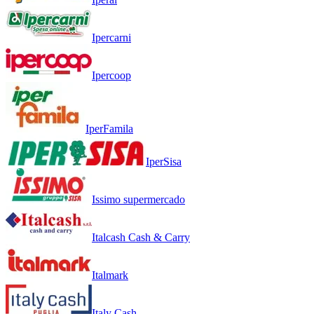
Ipercarni
Ipercoop
IperFamila
IperSisa
Issimo supermercado
Italcash Cash & Carry
Italmark
Italy Cash