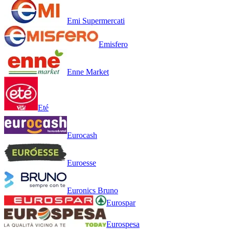
Emi Supermercati
Emisfero
Enne Market
Eté
Eurocash
Euroesse
Euronics Bruno
Eurospar
Eurospesa