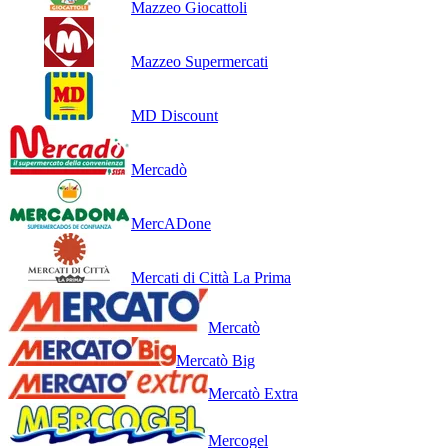
Mazzeo Giocattoli
Mazzeo Supermercati
MD Discount
Mercadò
MercADone
Mercati di Città La Prima
Mercatò
Mercatò Big
Mercatò Extra
Mercogel