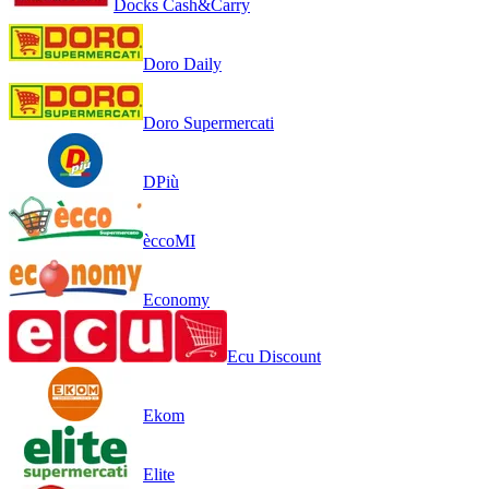
Docks Cash&Carry
Doro Daily
Doro Supermercati
DPiù
èccoMI
Economy
Ecu Discount
Ekom
Elite