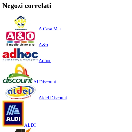
Negozi correlati
A Casa Mia
A&o
Adhoc
Al Discount
Aldel Discount
ALDI