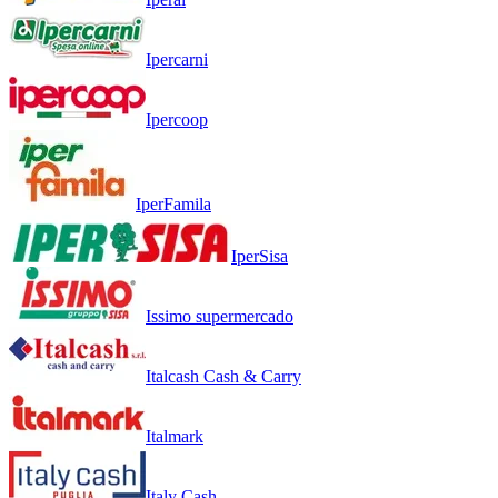
Ipercarni
Ipercoop
IperFamila
IperSisa
Issimo supermercado
Italcash Cash & Carry
Italmark
Italy Cash