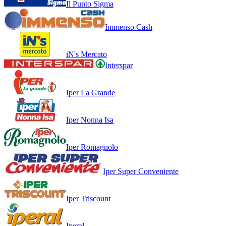
Il Punto Sigma
Immenso Cash
iN's Mercato
Interspar
Iper La Grande
Iper Nonna Isa
Iper Romagnolo
Iper Super Conveniente
Iper Triscount
Iperal