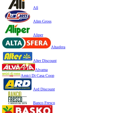
Alì
Alim Gross
Aliper
Altasfera
Alter Discount
Alvama
Amici Di Casa Coop
Ard Discount
Banco Fresco