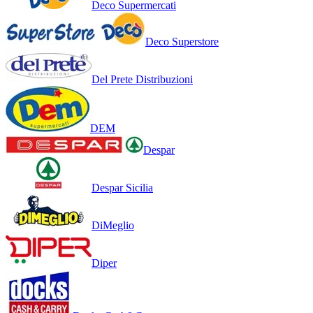
Deco Supermercati
Deco Superstore
Del Prete Distribuzioni
DEM
Despar
Despar Sicilia
DiMeglio
Diper