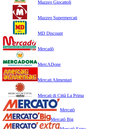
Mazzeo Giocattoli
Mazzeo Supermercati
MD Discount
Mercadò
MercADone
Mercati Alimentari
Mercati di Città La Prima
Mercatò
Mercatò Big
Mercatò Extra