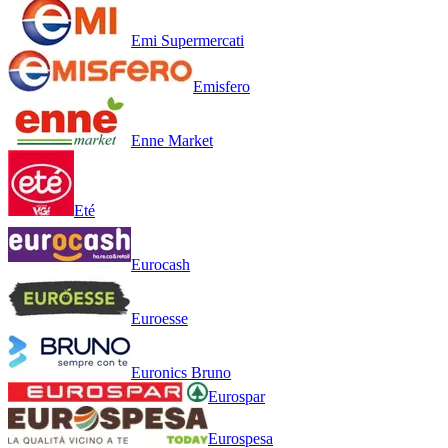
Emi Supermercati
Emisfero
Enne Market
Eté
Eurocash
Euroesse
Euronics Bruno
Eurospar
Eurospesa