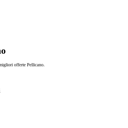
no
igliori offerte Pellicano.
i