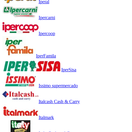
Iperal
Ipercarni
Ipercoop
IperFamila
IperSisa
Issimo supermercado
Italcash Cash & Carry
Italmark