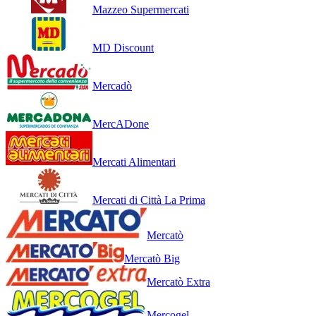
Mazzeo Supermercati
MD Discount
Mercadò
MercADone
Mercati Alimentari
Mercati di Città La Prima
Mercatò
Mercatò Big
Mercatò Extra
Mercogel