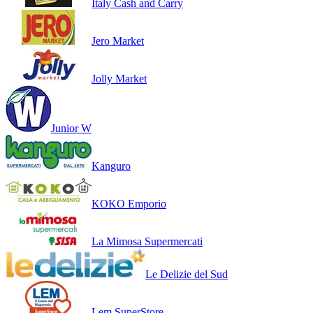
Italy Cash and Carry
Jero Market
Jolly Market
Junior W
Kanguro
KOKO Emporio
La Mimosa Supermercati
Le Delizie del Sud
Lem SuperStore