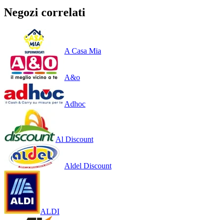
Negozi correlati
A Casa Mia
A&o
Adhoc
Al Discount
Aldel Discount
ALDI