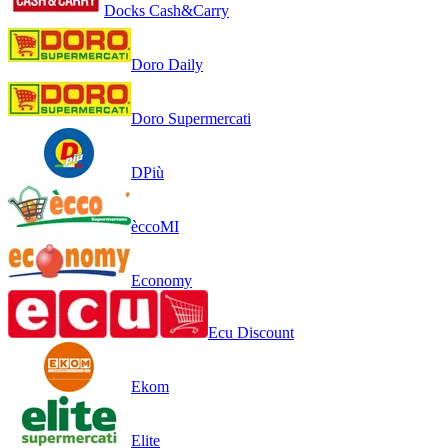
Docks Cash&Carry
Doro Daily
Doro Supermercati
DPiù
èccoMI
Economy
Ecu Discount
Ekom
Elite