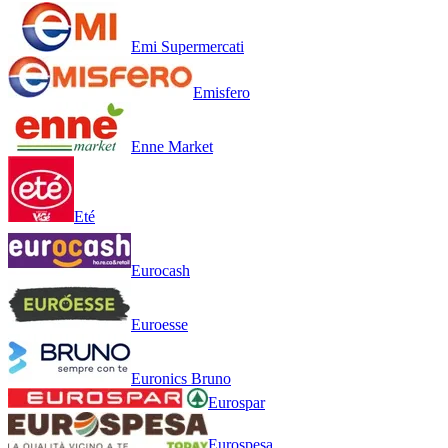
Emi Supermercati
Emisfero
Enne Market
Eté
Eurocash
Euroesse
Euronics Bruno
Eurospar
Eurospesa