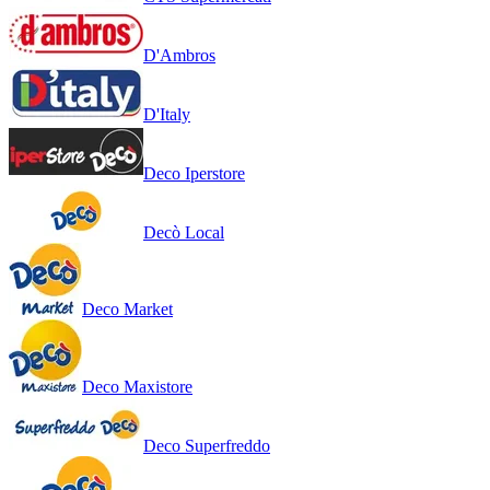
D'Ambros
D'Italy
Deco Iperstore
Decò Local
Deco Market
Deco Maxistore
Deco Superfreddo