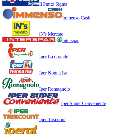
Il Punto Sigma
Immenso Cash
iN's Mercato
Interspar
Iper La Grande
Iper Nonna Isa
Iper Romagnolo
Iper Super Conveniente
Iper Triscount