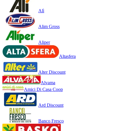
Alì
Alim Gross
Aliper
Altasfera
Alter Discount
Alvama
Amici Di Casa Coop
Ard Discount
Banco Fresco