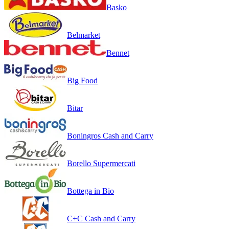
Basko
Belmarket
Bennet
Big Food
Bitar
Boningros Cash and Carry
Borello Supermercati
Bottega in Bio
C+C Cash and Carry