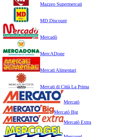
Mazzeo Supermercati
MD Discount
Mercadò
MercADone
Mercati Alimentari
Mercati di Città La Prima
Mercatò
Mercatò Big
Mercatò Extra
Mercogel