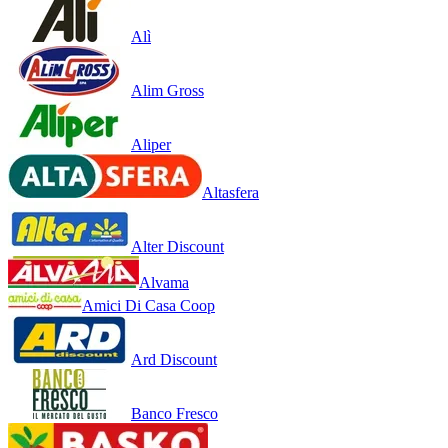
Alì
Alim Gross
Aliper
Altasfera
Alter Discount
Alvama
Amici Di Casa Coop
Ard Discount
Banco Fresco