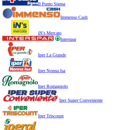
Il Punto Sigma
Immenso Cash
iN's Mercato
Interspar
Iper La Grande
Iper Nonna Isa
Iper Romagnolo
Iper Super Conveniente
Iper Triscount