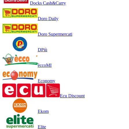
Docks Cash&Carry
Doro Daily
Doro Supermercati
DPiù
èccoMI
Economy
Ecu Discount
Ekom
Elite