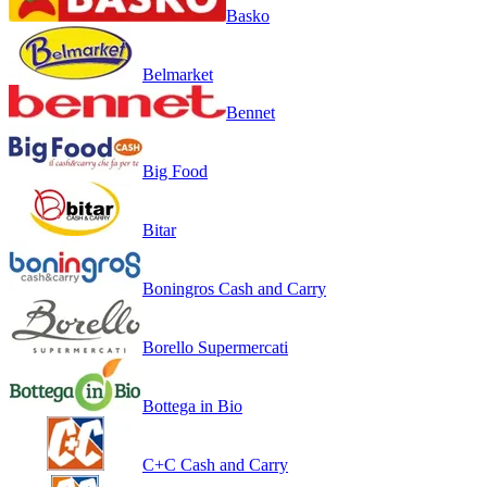
Basko
Belmarket
Bennet
Big Food
Bitar
Boningros Cash and Carry
Borello Supermercati
Bottega in Bio
C+C Cash and Carry