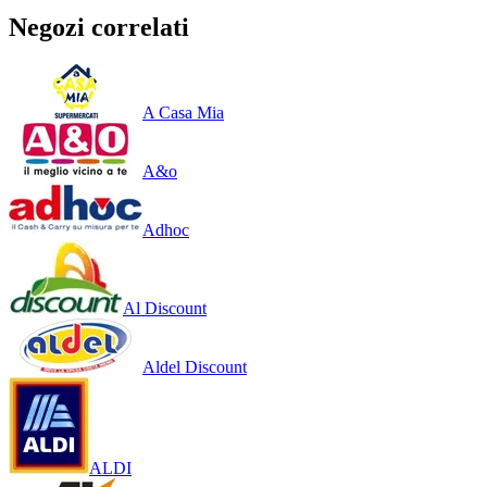
Negozi correlati
A Casa Mia
A&o
Adhoc
Al Discount
Aldel Discount
ALDI