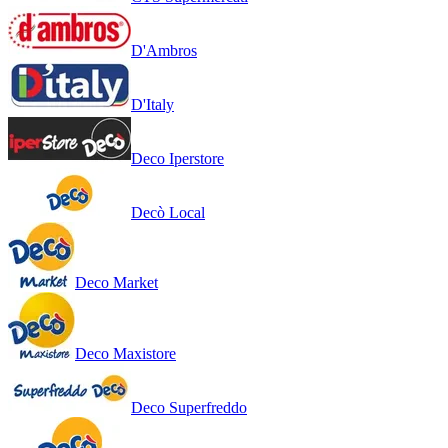
D'Ambros
D'Italy
Deco Iperstore
Decò Local
Deco Market
Deco Maxistore
Deco Superfreddo