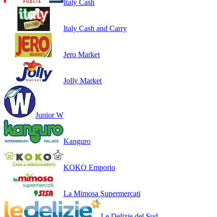
Italy Cash
Italy Cash and Carry
Jero Market
Jolly Market
Junior W
Kanguro
KOKO Emporio
La Mimosa Supermercati
Le Delizie del Sud