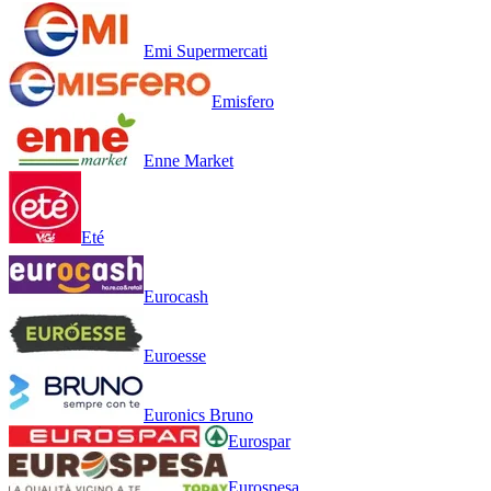
Emi Supermercati
Emisfero
Enne Market
Eté
Eurocash
Euroesse
Euronics Bruno
Eurospar
Eurospesa