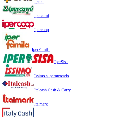
Iperal
Ipercarni
Ipercoop
IperFamila
IperSisa
Issimo supermercado
Italcash Cash & Carry
Italmark